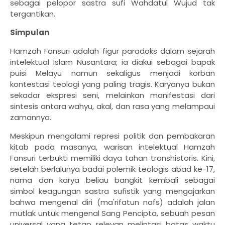
sebagai pelopor sastra sufi Wahdatul Wujud tak
tergantikan.
Simpulan
Hamzah Fansuri adalah figur paradoks dalam sejarah
intelektual Islam Nusantara; ia diakui sebagai bapak
puisi Melayu namun sekaligus menjadi korban
kontestasi teologi yang paling tragis. Karyanya bukan
sekadar ekspresi seni, melainkan manifestasi dari
sintesis antara wahyu, akal, dan rasa yang melampaui
zamannya.
Meskipun mengalami represi politik dan pembakaran
kitab pada masanya, warisan intelektual Hamzah
Fansuri terbukti memiliki daya tahan transhistoris. Kini,
setelah berlalunya badai polemik teologis abad ke-17,
nama dan karya beliau bangkit kembali sebagai
simbol keagungan sastra sufistik yang mengajarkan
bahwa mengenal diri (ma'rifatun nafs) adalah jalan
mutlak untuk mengenal Sang Pencipta, sebuah pesan
universal yang tetap relevan melintasi batas waktu