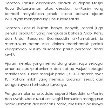
Hamzah Fansuri dikabarkan dibakar di depan Masjid
Raya Baiturrahman atas desakan ar-Raniry yang
berhasil meyakinkan pihak istana bahwa ajaran
Wujudiyah mengandung unsur kesesatan.
Hamzah Fansuri bukan hanya penyair, tetapi juga
penulis produktif yang menguasai bahasa Arab, Parsi,
dan Urdu. Bersama Syamsuddin al-Sumatrani, ia
memainkan peran vital dalam membentuk praktik
keagamaan Muslim Nusantara paruh pertama abad
ke-17.
Ajaran mereka yang memandang alam raya sebagai
emanasi neo-platonisme dan setiap wujud sebagai
manifestasi Tuhan merujuk pada Q.S. Al-Baqarah ayat
151. Paham inilah yang memicu tuduhan sesat dan
penganiayaan terhadap karyanya.
Pengaruh ulama ortodoks seperti Nuruddin ar-Raniry
dan Syekh Abdur Rauf as-Singkili kemudian menggusur
nama Hamzah dari kancah utama, meskipun posisinya