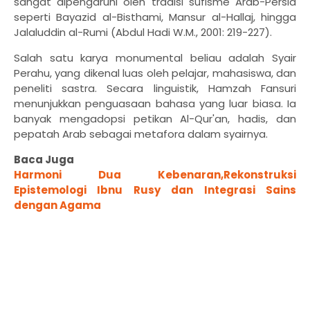
sangat dipengaruhi oleh tradisi sufisme Arab-Persia
seperti Bayazid al-Bisthami, Mansur al-Hallaj, hingga
Jalaluddin al-Rumi (Abdul Hadi W.M., 2001: 219-227).
Salah satu karya monumental beliau adalah Syair
Perahu, yang dikenal luas oleh pelajar, mahasiswa, dan
peneliti sastra. Secara linguistik, Hamzah Fansuri
menunjukkan penguasaan bahasa yang luar biasa. Ia
banyak mengadopsi petikan Al-Qur'an, hadis, dan
pepatah Arab sebagai metafora dalam syairnya.
Baca Juga
Harmoni Dua Kebenaran,Rekonstruksi
Epistemologi Ibnu Rusy dan Integrasi Sains
dengan Agama