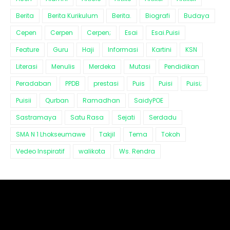
Berita
Berita Kurikulum
Berita.
Biografi
Budaya
Cepen
Cerpen
Cerpen;
Esai
Esai.Puisi
Feature
Guru
Haji
Informasi
Kartini
KSN
Literasi
Menulis
Merdeka
Mutasi
Pendidikan
Peradaban
PPDB
prestasi
Puis
Puisi
Puisi;
Puisii
Qurban
Ramadhan
SaidyPOE
Sastramaya
Satu Rasa
Sejati
Serdadu
SMA N 1 Lhokseumawe
Takjil
Tema
Tokoh
Vedeo Inspiratif
walikota
Ws. Rendra