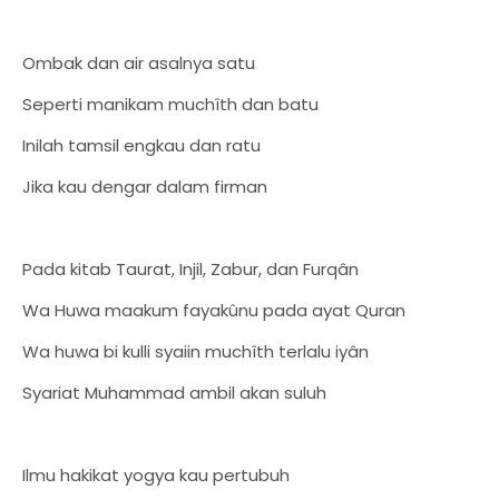
Ombak dan air asalnya satu
Seperti manikam muchîth dan batu
Inilah tamsil engkau dan ratu
Jika kau dengar dalam firman
Pada kitab Taurat, Injil, Zabur, dan Furqân
Wa Huwa maakum fayakûnu pada ayat Quran
Wa huwa bi kulli syaiin muchîth terlalu iyân
Syariat Muhammad ambil akan suluh
Ilmu hakikat yogya kau pertubuh