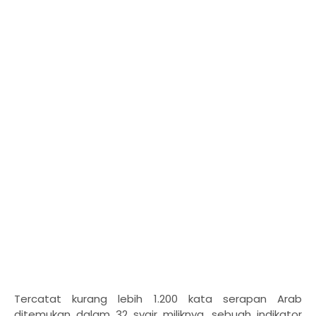
Tercatat kurang lebih 1.200 kata serapan Arab
ditemukan dalam 32 syair miliknya, sebuah indikator