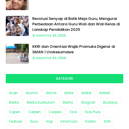
Revolusi Senyap di Balik Meja Guru, Mengurai
Perbedaan Antara Guru Wali dan Wali Kelas di
Lanskap Pendidikan 2025
AGUSTUS 25, 2025
KKRI dan Orientasi Wajib Pramuka Digelar di
SMAN 1 Lhokseumawe
AGUSTUS 03, 2026
KATEGORI
Aceh
Alumni
Article
Artike
Artikel
Artikell
Berita
Berita Kurikulum
Berita.
Biografi
Budaya
Cepen
Cerpen
Cerpen;
Esai
Esai.Puisi
Feature
Guru
Haji
Informasi
Kartini
KSN