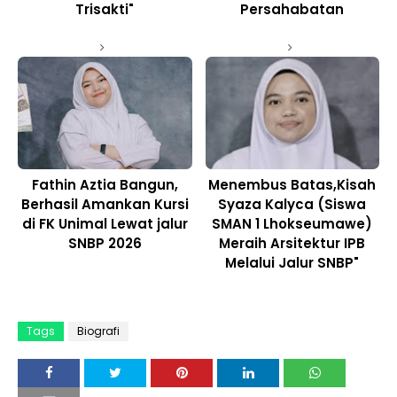
Trisakti"
Persahabatan
Fathin Aztia Bangun,
Menembus Batas,Kisah
Berhasil Amankan Kursi
Syaza Kalyca (Siswa
di FK Unimal Lewat jalur
SMAN 1 Lhokseumawe)
SNBP 2026
Meraih Arsitektur IPB
Melalui Jalur SNBP"
Tags
Biografi