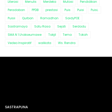
Literasi
Menulis
Merdeka
Mutasi
Pendidikan
Peradaban
PPDB
prestasi
Puis
Puisi
Puisi;
Puisii
Qurban
Ramadhan
SaidyPOE
Sastramaya
Satu Rasa
Sejati
Serdadu
SMA N 1 Lhokseumawe
Takjil
Tema
Tokoh
Vedeo Inspiratif
walikota
Ws. Rendra
SASTRAPUNA