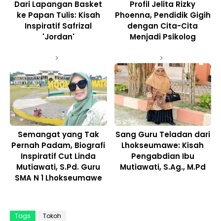
Dari Lapangan Basket
Profil Jelita Rizky
ke Papan Tulis: Kisah
Phoenna, Pendidik Gigih
Inspiratif Safrizal
dengan Cita-Cita
'Jordan'
Menjadi Psikolog
Semangat yang Tak
Sang Guru Teladan dari
Pernah Padam, Biografi
Lhokseumawe: Kisah
Inspiratif Cut Linda
Pengabdian Ibu
Mutiawati, S.Pd. Guru
Mutiawati, S.Ag., M.Pd
SMA N 1 Lhokseumawe
Tags
Tokoh