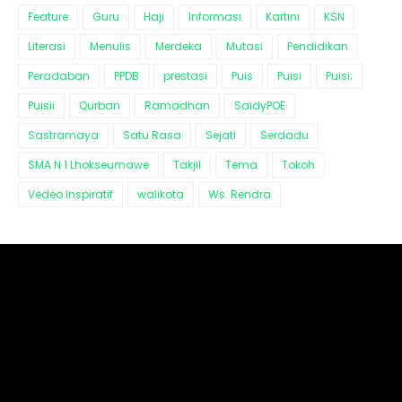
Feature
Guru
Haji
Informasi
Kartini
KSN
Literasi
Menulis
Merdeka
Mutasi
Pendidikan
Peradaban
PPDB
prestasi
Puis
Puisi
Puisi;
Puisii
Qurban
Ramadhan
SaidyPOE
Sastramaya
Satu Rasa
Sejati
Serdadu
SMA N 1 Lhokseumawe
Takjil
Tema
Tokoh
Vedeo Inspiratif
walikota
Ws. Rendra