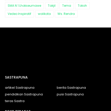
SMA N 1 Lhokseumawe
Takjil
Tema
Tokoh
Vedeo Inspiratif
walikota
Ws. Rendra
SASTRAPUNA
artikel Sastrapuna
berita Sastrapuna
pendidikan Sastrapuna
puisi Sastrapuna
teras Sastra