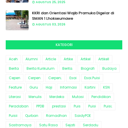
AGUSTUS 25, 2025
KKRI dan Orientasi Wajib Pramuka Digelar di
SMAN 1 Lhokseumawe
AGUSTUS 03, 2026
KATEGORI
Aceh
Alumni
Article
Artike
Artikel
Artikell
Berita
Berita Kurikulum
Berita.
Biografi
Budaya
Cepen
Cerpen
Cerpen;
Esai
Esai.Puisi
Feature
Guru
Haji
Informasi
Kartini
KSN
Literasi
Menulis
Merdeka
Mutasi
Pendidikan
Peradaban
PPDB
prestasi
Puis
Puisi
Puisi;
Puisii
Qurban
Ramadhan
SaidyPOE
Sastramaya
Satu Rasa
Sejati
Serdadu