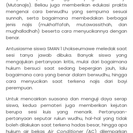
(Mutanajis). Beliau juga memberikan edukasi praktis
mengenai cara berwudhu yang sempurna sesuai
sunnah, serta bagaimana membedakan berbagai
jenis najis (mukhaffafah, mutawassithah, dan
mughalladhah) beserta cara menyucikannya dengan
benar.
Antusiasme siswa SMAN 1 Lhokseumawe meledak saat
sesi tanya jawab dibuka. Banyak siswa yang
mengajukan pertanyaan kritis, mulai dari bagaimana
hukum bersuci saat sedang bepergian jauh, lalu
bagaimana cara yang benar dalam berwudhu, hingga
cara menyucikan saat terkena najis dari bayi
perempuan.
​Untuk mencairkan suasana dan menguji daya serap
siswa, kedua pemateri juga memberikan kejutan
berupa sesi kuis yang menarik. Pertanyaan-
pertanyaan seputar rukun wudhu, hal-hal yang tidak
boleh dilakukan saat terkena hadas besar, hingga apa
hukum air bekas
Air Conditioner (
AC) dilemparkan