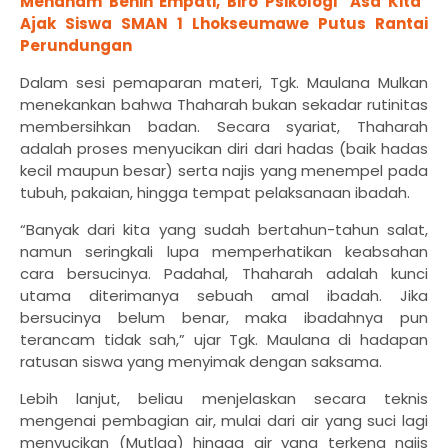
Menanam Benih Empati, Biro Psikologi "Asa Kita"
Ajak Siswa SMAN 1 Lhokseumawe Putus Rantai
Perundungan
Dalam sesi pemaparan materi, Tgk. Maulana Mulkan
menekankan bahwa Thaharah bukan sekadar rutinitas
membersihkan badan. Secara syariat, Thaharah
adalah proses menyucikan diri dari hadas (baik hadas
kecil maupun besar) serta najis yang menempel pada
tubuh, pakaian, hingga tempat pelaksanaan ibadah.
“Banyak dari kita yang sudah bertahun-tahun salat,
namun seringkali lupa memperhatikan keabsahan
cara bersucinya. Padahal, Thaharah adalah kunci
utama diterimanya sebuah amal ibadah. Jika
bersucinya belum benar, maka ibadahnya pun
terancam tidak sah,” ujar Tgk. Maulana di hadapan
ratusan siswa yang menyimak dengan saksama.
Lebih lanjut, beliau menjelaskan secara teknis
mengenai pembagian air, mulai dari air yang suci lagi
menyucikan (Mutlaq) hingga air yang terkena najis