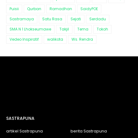
Puisii
Qurban
Ramadhan
SaidyPOE
Sastramaya
Satu Rasa
Sejati
Serdadu
SMA N 1 Lhokseumawe
Takjil
Tema
Tokoh
Vedeo Inspiratif
walikota
Ws. Rendra
SASTRAPUNA
artikel Sastrapuna
berita Sastrapuna