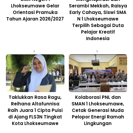
Lhokseumawe Gelar
Serambi Mekkah, Raisya
Orientasi Pramuka
Early Cahaya, Siswi SMA
Tahun Ajaran 2026/2027
N 1 Lhokseumawe
Terpilih Sebagai Duta
Pelajar Kreatif
Indonesia
Taklukkan Rasa Ragu,
Kolaborasi PNL dan
Reihana Altafunnisa
SMAN 1 Lhokseumawe,
Raih Juara 1 Cipta Puisi
Cetak Generasi Muda
di Ajang FLS3N Tingkat
Pelopor Energi Ramah
Kota Lhokseumawe
Lingkungan