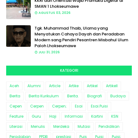
KKRI dan Orientasi Wajib Pramuka Digelar di
SMAN 1 Lhokseumawe
AGUSTUS 03, 2026
Tgk. Muhammad Thaib, Ulama yang
Menyatukan Cahaya Dayah dan Peradaban
Modern sang Pendiri Pesantren Misbahul Ulum
Paloh Lhokseumawe
JULI 31, 2026
KATEGORI
Aceh
Alumni
Article
Artike
Artikel
Artikell
Berita
Berita Kurikulum
Berita.
Biografi
Budaya
Cepen
Cerpen
Cerpen;
Esai
Esai.Puisi
Feature
Guru
Haji
Informasi
Kartini
KSN
Literasi
Menulis
Merdeka
Mutasi
Pendidikan
Peradaban
PPDB
prestasi
Puis
Puisi
Puisi;