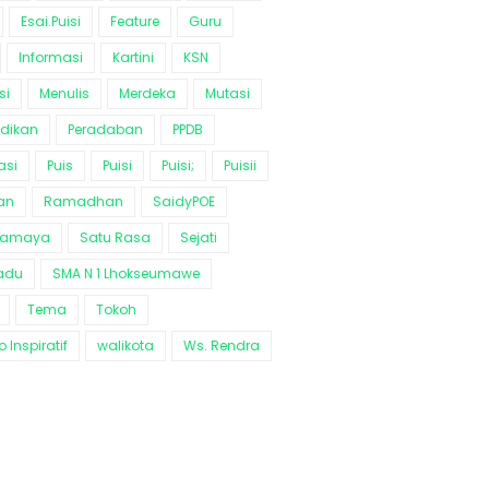
Esai.Puisi
Feature
Guru
Informasi
Kartini
KSN
si
Menulis
Merdeka
Mutasi
idikan
Peradaban
PPDB
asi
Puis
Puisi
Puisi;
Puisii
an
Ramadhan
SaidyPOE
ramaya
Satu Rasa
Sejati
adu
SMA N 1 Lhokseumawe
Tema
Tokoh
 Inspiratif
walikota
Ws. Rendra