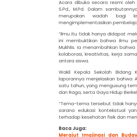
Acara dibuka secara resmi oleh 
S.Pd., M.Pd. Dalam sambutann
merupakan wadah bagi kr
mengimplementasikan pembelaja
“Ilmu itu tidak hanya didapat mela
ini membuktikan bahwa ilmu per
Mukhlis. Ia menambahkan bahwa 
kolaborasi, kreativitas, kerja sa
antara siswa.
Wakil Kepala Sekolah Bidang Kur
laporannya menjelaskan bahwa A
satu tahun, yang mengusung tema
dan Raga, serta Gaya Hidup Berke
“Tema-tema tersebut tidak hanya
sarana edukasi kontekstual ya
terhadap kesehatan fisik dan menta
Baca Juga:
Merajut Imajinasi dan Buda