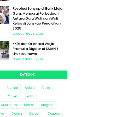
Revolusi Senyap di Balik Meja
Guru, Mengurai Perbedaan
Antara Guru Wali dan Wali
Kelas di Lanskap Pendidikan
2025
AGUSTUS 25, 2025
KKRI dan Orientasi Wajib
Pramuka Digelar di SMAN 1
Lhokseumawe
AGUSTUS 03, 2026
KATEGORI
Alumni
Article
Artike
l
Artikell
Berita
a Kurikulum
Berita.
Biografi
aya
Cepen
Cerpen
Cerpen;