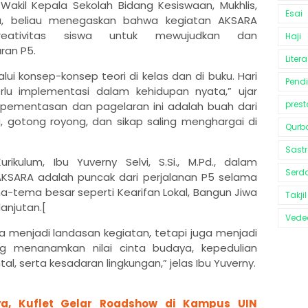
Wakil Kepala Sekolah Bidang Kesiswaan, Mukhlis,
Esai
ya, beliau menegaskan bahwa kegiatan AKSARA
eativitas siswa untuk mewujudkan dan
Haji
ran P5.
Litera
lui konsep-konsep teori di kelas dan di buku. Hari
Pend
lu implementasi dalam kehidupan nyata,” ujar
prest
pementasan dan pagelaran ini adalah buah dari
ma, gotong royong, dan sikap saling menghargai di
Qurb
Sast
ikulum, Ibu Yuverny Selvi, S.Si., M.Pd., dalam
Serd
KSARA adalah puncak dari perjalanan P5 selama
-tema besar seperti Kearifan Lokal, Bangun Jiwa
Takjil
lanjutan.[
Vedeo
 menjadi landasan kegiatan, tetapi juga menjadi
ng menanamkan nilai cinta budaya, kepedulian
l, serta kesadaran lingkungan,” jelas Ibu Yuverny.
ya, Kuflet Gelar Roadshow di Kampus UIN