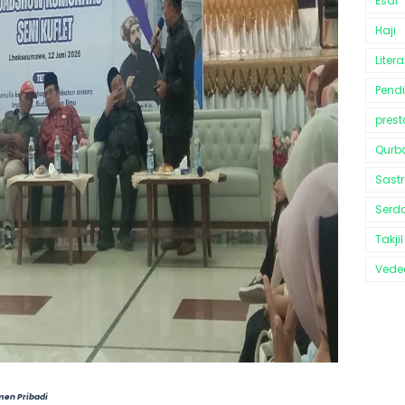
Esai
Haji
Litera
Pend
prest
Qurb
Sast
Serd
Takjil
Vedeo
men Pribadi