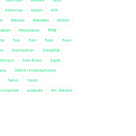
Esai.Puisi
Feature
Guru
Informasi
Kartini
KSN
si
Menulis
Merdeka
Mutasi
idikan
Peradaban
PPDB
asi
Puis
Puisi
Puisi;
Puisii
an
Ramadhan
SaidyPOE
ramaya
Satu Rasa
Sejati
adu
SMA N 1 Lhokseumawe
Tema
Tokoh
 Inspiratif
walikota
Ws. Rendra