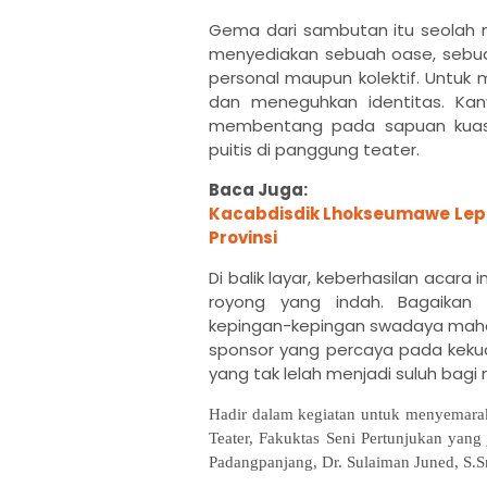
Gema dari sambutan itu seolah me
menyediakan sebuah oase, sebua
personal maupun kolektif. Untuk
dan meneguhkan identitas. Kan
membentang pada sapuan kuas, a
puitis di panggung teater.
Baca Juga:
Kacabdisdik Lhokseumawe Lepas
Provinsi
Di balik layar, keberhasilan acar
royong yang indah. Bagaikan 
kepingan-kepingan swadaya maha
sponsor yang percaya pada kekua
yang tak lelah menjadi suluh bag
Hadir dalam kegiatan untuk menyemarak
Teater, Fakuktas Seni Pertunjukan yang 
Padangpanjang, Dr. Sulaiman Juned, S.S