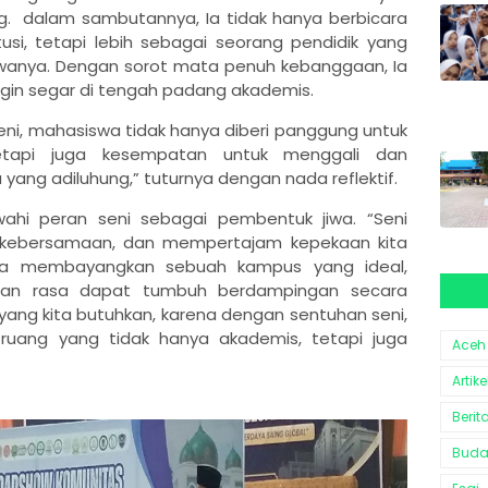
Ag.
dalam sambutannya, Ia tidak hanya berbicara
usi, tetapi lebih sebagai seorang pendidik yang
anya. Dengan sorot mata penuh kebanggaan, Ia
angin segar di tengah padang akademis.
seni, mahasiswa tidak hanya diberi panggung untuk
 tetapi juga kesempatan untuk menggali dan
 yang adiluhung,” tuturnya dengan nada reflektif.
wahi peran seni sebagai pembentuk jiwa. “Seni
 kebersamaan, dan mempertajam kepekaan kita
a. Ia membayangkan sebuah kampus yang ideal,
dan rasa dapat tumbuh berdampingan secara
h yang kita butuhkan, karena dengan sentuhan seni,
ruang yang tidak hanya akademis, tetapi juga
Aceh
Artike
Berit
Bud