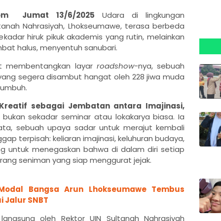
com Jumat 13/6/2025
Udara di lingkungan
ultanah Nahrasiyah, Lhokseumawe, terasa berbeda
ekadar hiruk pikuk akademis yang rutin, melainkan
bat halus, menyentuh sanubari.
let membentangkan layar
roadshow
-nya, sebuah
ik yang segera disambut hangat oleh 228 jiwa muda
tumbuh.
Kreatif sebagai Jembatan antara Imajinasi,
ni bukan sekadar seminar atau lokakarya biasa. Ia
ta, sebuah upaya sadar untuk merajut kembali
p terpisah: keliaran imajinasi, keluhuran budaya,
ng untuk menegaskan bahwa di dalam diri setiap
ang seniman yang siap menggurat jejak.
 Modal Bangsa Arun Lhokseumawe Tembus
i Jalur SNBT
langsung oleh Rektor UIN Sultanah Nahrasiyah