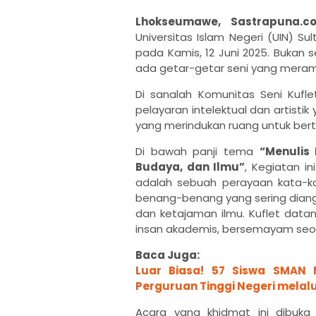
Lhokseumawe, Sastrapuna.
Universitas Islam Negeri (UIN) S
pada Kamis, 12 Juni 2025. Bukan s
ada getar-getar seni yang meram
Di sanalah Komunitas Seni Kuf
pelayaran intelektual dan artist
yang merindukan ruang untuk ber
Di bawah panji tema
“Menulis 
Budaya, dan Ilmu”
, Kegiatan i
adalah sebuah perayaan kata-ka
benang-benang yang sering diangga
dan ketajaman ilmu. Kuflet data
insan akademis, bersemayam seor
Baca Juga:
Luar Biasa! 57 Siswa SMAN
Perguruan Tinggi Negeri melalu
Acara yang khidmat ini dibuka 