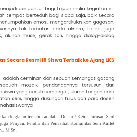
njadi pengantar bagi tujuan mulia kegiatan ini:
h tempat berteduh bagi siapa saja, baik secara
 menumpahkan emosi, mengartikulasikan gagasan,
vasnya tak terbatas pada aksara, tetapi juga
lunan musik, gerak tari, hingga dialog-dialog
 Secara Resmi 18 Siswa Terbaik ke Ajang LKS
a ini adalah cerminan dari sebuah semangat gotong
sebuah mozaik, pendanaannya tersusun dari
siswa yang penuh semangat, uluran tangan para
tan seni, hingga dukungan tulus dari para dosen
i mahasiswanya.
kan kegiatan tersebut adalah Dosen / Ketua Jurusan Seni
juga Penyair, Pendiri dan Penasihat Komunitas Seni Kuflet
n., M.Sn.