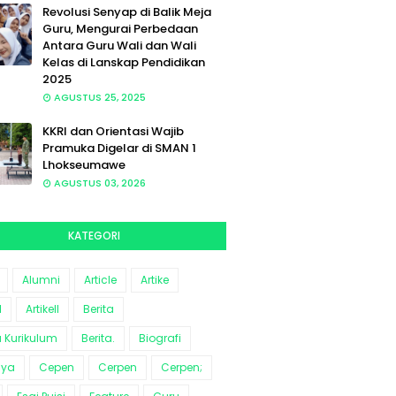
Revolusi Senyap di Balik Meja
Guru, Mengurai Perbedaan
Antara Guru Wali dan Wali
Kelas di Lanskap Pendidikan
2025
AGUSTUS 25, 2025
KKRI dan Orientasi Wajib
Pramuka Digelar di SMAN 1
Lhokseumawe
AGUSTUS 03, 2026
KATEGORI
Alumni
Article
Artike
l
Artikell
Berita
a Kurikulum
Berita.
Biografi
aya
Cepen
Cerpen
Cerpen;