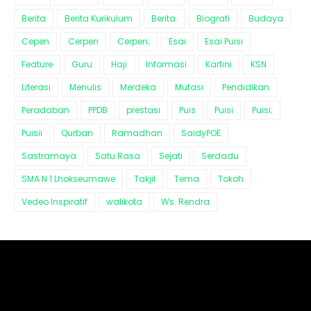
Berita
Berita Kurikulum
Berita.
Biografi
Budaya
Cepen
Cerpen
Cerpen;
Esai
Esai.Puisi
Feature
Guru
Haji
Informasi
Kartini
KSN
Literasi
Menulis
Merdeka
Mutasi
Pendidikan
Peradaban
PPDB
prestasi
Puis
Puisi
Puisi;
Puisii
Qurban
Ramadhan
SaidyPOE
Sastramaya
Satu Rasa
Sejati
Serdadu
SMA N 1 Lhokseumawe
Takjil
Tema
Tokoh
Vedeo Inspiratif
walikota
Ws. Rendra