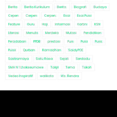
Berita
Berita Kurikulum
Berita.
Biografi
Budaya
Cepen
Cerpen
Cerpen;
Esai
Esai.Puisi
Feature
Guru
Haji
Informasi
Kartini
KSN
Literasi
Menulis
Merdeka
Mutasi
Pendidikan
Peradaban
PPDB
prestasi
Puis
Puisi
Puisi;
Puisii
Qurban
Ramadhan
SaidyPOE
Sastramaya
Satu Rasa
Sejati
Serdadu
SMA N 1 Lhokseumawe
Takjil
Tema
Tokoh
Vedeo Inspiratif
walikota
Ws. Rendra