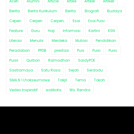
Aceh
Alumni
Article
Artike
Artikel
Artikell
Berita
Berita Kurikulum
Berita.
Biografi
Budaya
Cepen
Cerpen
Cerpen;
Esai
Esai.Puisi
Feature
Guru
Haji
Informasi
Kartini
KSN
Literasi
Menulis
Merdeka
Mutasi
Pendidikan
Peradaban
PPDB
prestasi
Puis
Puisi
Puisi;
Puisii
Qurban
Ramadhan
SaidyPOE
Sastramaya
Satu Rasa
Sejati
Serdadu
SMA N 1 Lhokseumawe
Takjil
Tema
Tokoh
Vedeo Inspiratif
walikota
Ws. Rendra