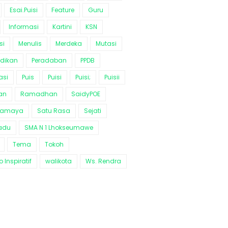
Esai.Puisi
Feature
Guru
Informasi
Kartini
KSN
si
Menulis
Merdeka
Mutasi
idikan
Peradaban
PPDB
asi
Puis
Puisi
Puisi;
Puisii
an
Ramadhan
SaidyPOE
ramaya
Satu Rasa
Sejati
adu
SMA N 1 Lhokseumawe
Tema
Tokoh
 Inspiratif
walikota
Ws. Rendra