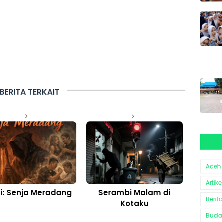
BERITA TERKAIT
Aceh
Artike
si: Senja Meradang
Serambi Malam di
Berit
Kotaku
Bud