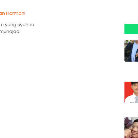
dan Harmoni
am yang syahdu
ermunajad