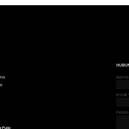
HUBUN
una
Nama
na
Email
Pesa
 Puisi