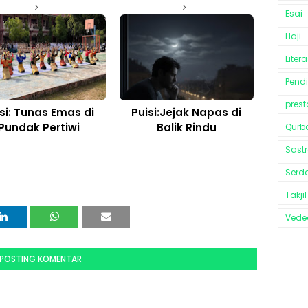
Esai
Haji
Litera
Pend
prest
si: Tunas Emas di
Puisi:Jejak Napas di
Pundak Pertiwi
Balik Rindu
Qurb
Sast
Serd
Takjil
Vedeo
POSTING KOMENTAR