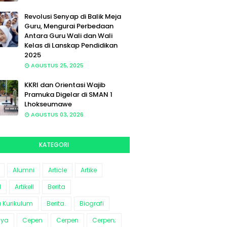
Revolusi Senyap di Balik Meja
Guru, Mengurai Perbedaan
Antara Guru Wali dan Wali
Kelas di Lanskap Pendidikan
2025
AGUSTUS 25, 2025
KKRI dan Orientasi Wajib
Pramuka Digelar di SMAN 1
Lhokseumawe
AGUSTUS 03, 2026
KATEGORI
Alumni
Article
Artike
l
Artikell
Berita
a Kurikulum
Berita.
Biografi
aya
Cepen
Cerpen
Cerpen;