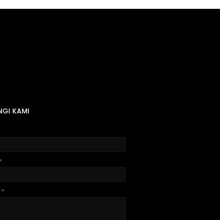
GI KAMI
*
n
*