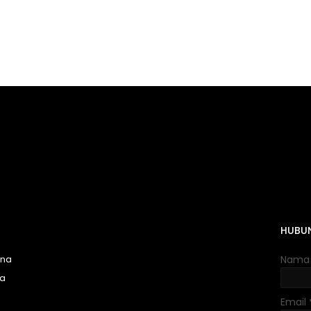
HUBUN
una
Nama
na
Email