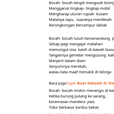
Bocah- bocah tengik mengusik bisin
Menggaruk tingkap- tingkap mobil
Mengharap uluran rupiah  kusam
Matanya sayu,  suaranya mendesah
Kerongkongan bercampur dahak 
Bocah- bocah lusuh bersenandung  p
Setiap pagi mengejar matahari
memungut sisa  kasih di bawah busu
Tangannya gemetar mengusung  kal
Menjerit dalam diam
Senyumnya merekah, 
walau kata maaf menukik di telinga
Baca Juga:
Sajak
 Buat Kekasih di S
Bocah -bocah miskin menangis di ke
Ketika burung pulang ke sarang, 
kecemasan mendera  jiwa 
Tidur berkasur kardus bekas  