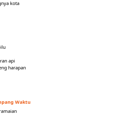
gnya kota
ilu
ran api
eng harapan
impang Waktu
ramaian 