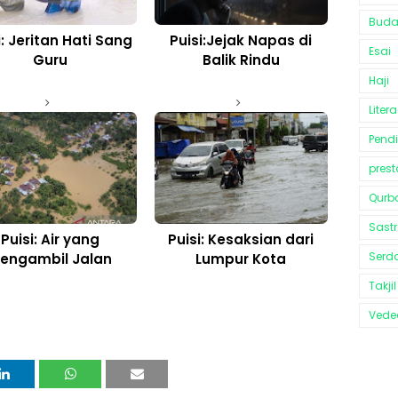
Bud
i: Jeritan Hati Sang
Puisi:Jejak Napas di
Esai
Guru
Balik Rindu
Haji
Litera
Pend
prest
Qurb
Sast
Puisi: Air yang
Puisi: Kesaksian dari
Serd
engambil Jalan
Lumpur Kota
Takjil
Vedeo