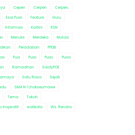
aya
Cepen
Cerpen
Cerpen;
Esai.Puisi
Feature
Guru
Informasi
Kartini
KSN
si
Menulis
Merdeka
Mutasi
idikan
Peradaban
PPDB
asi
Puis
Puisi
Puisi;
Puisii
an
Ramadhan
SaidyPOE
ramaya
Satu Rasa
Sejati
adu
SMA N 1 Lhokseumawe
Tema
Tokoh
 Inspiratif
walikota
Ws. Rendra