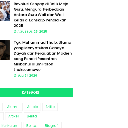
Revolusi Senyap di Balik Meja
Guru, Mengurai Perbedaan
Antara Guru Wali dan Wali
Kelas di Lanskap Pendidikan
2025
AGUSTUS 25, 2025
Tgk. Muhammad Thaib, Ulama
yang Menyatukan Cahaya
Dayah dan Peradaban Modern
sang Pendiri Pesantren
Misbahul Ulum Paloh
Lhokseumawe
JULI 31, 2026
KATEGORI
Alumni
Article
Artike
l
Artikell
Berita
a Kurikulum
Berita.
Biografi