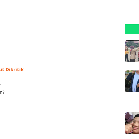
t Dikritik
? 
n? 