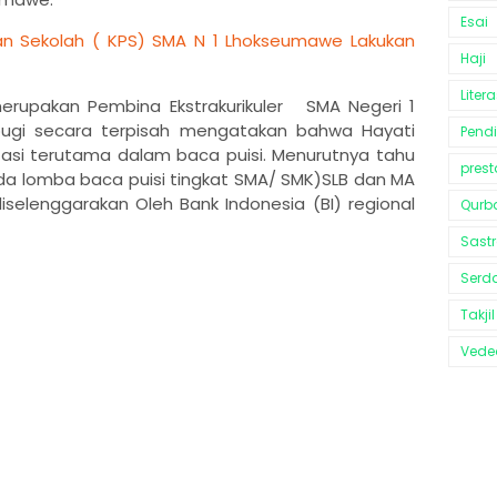
Esai
n Sekolah ( KPS) SMA N 1 Lhokseumawe Lakukan
Haji
Litera
merupakan Pembina Ekstrakurikuler SMA Negeri 1
bugi secara terpisah mengatakan bahwa Hayati
Pend
si terutama dalam baca puisi. Menurutnya tahu
prest
 pada lomba baca puisi tingkat SMA/ SMK)SLB dan MA
elenggarakan Oleh Bank Indonesia (BI) regional
Qurb
Sast
Serd
Takjil
Vedeo