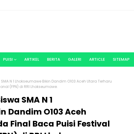
PUISI
ARTIKEL
BERITA
GALERI
ARTICLE
SITEMAP
 SMA N 1 Lhokseumawe Bikin Dandim O103 Aceh Utara Terharu
sional (FPN) di RRI Lhokseumawe.
iswa SMA N 1
in Dandim O103 Aceh
 Final Baca Puisi Festival