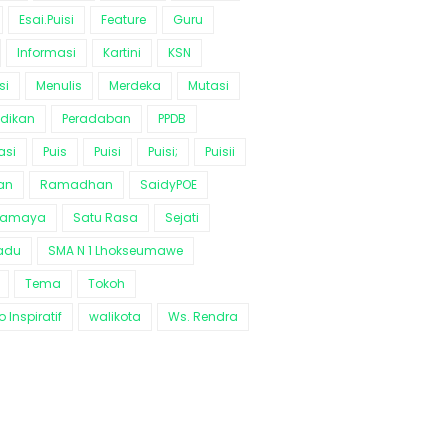
Esai.Puisi
Feature
Guru
Informasi
Kartini
KSN
si
Menulis
Merdeka
Mutasi
idikan
Peradaban
PPDB
asi
Puis
Puisi
Puisi;
Puisii
an
Ramadhan
SaidyPOE
ramaya
Satu Rasa
Sejati
adu
SMA N 1 Lhokseumawe
Tema
Tokoh
 Inspiratif
walikota
Ws. Rendra