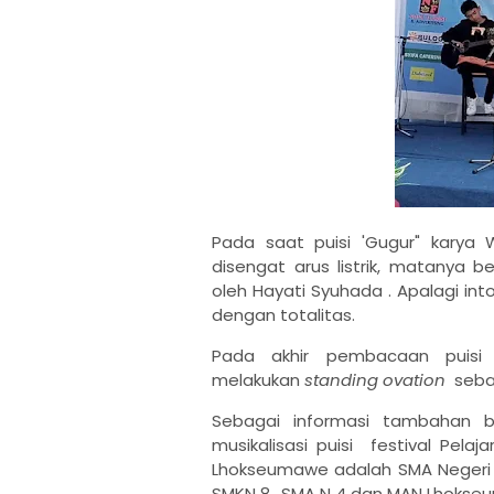
Pada saat puisi 'Gugur" kary
disengat arus listrik, matanya
oleh Hayati Syuhada . Apalagi int
dengan totalitas.
Pada akhir pembacaan puisi
melakukan
standing ovation
sebag
Sebagai informasi tambahan b
musikalisasi puisi festival Pela
Lhokseumawe adalah SMA Negeri 
SMKN 8,, SMA N 4 dan MAN Lhokse