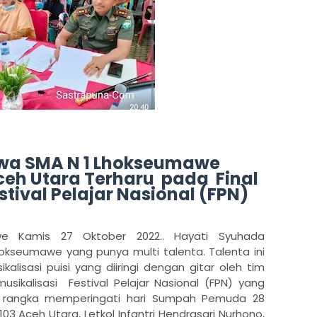
swa SMA N 1 Lhokseumawe
ceh Utara Terharu pada Final
stival Pelajar Nasional (FPN)
 Kamis 27 Oktober 2022.. Hayati Syuhada
okseumawe yang punya multi talenta. Talenta ini
lisasi puisi yang diiringi dengan gitar oleh tim
musikalisasi Festival Pelajar Nasional (FPN) yang
m rangka memperingati hari Sumpah Pemuda 28
103 Aceh Utara,
Letkol Infantri Hendrasari Nurhono,