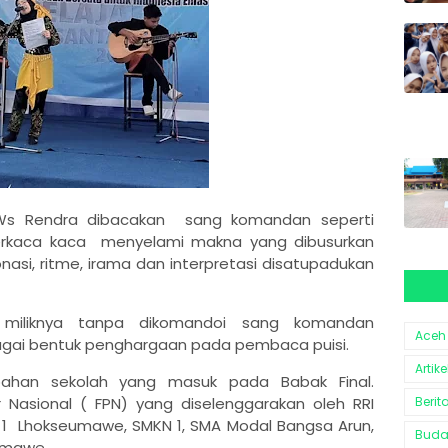
a Ws Rendra dibacakan sang komandan seperti
 berkaca kaca menyelami makna yang dibusurkan
onasi, ritme, irama dan interpretasi disatupadukan
 miliknya tanpa dikomandoi sang komandan
Aceh
ai bentuk penghargaan pada pembaca puisi.
Artike
ahan sekolah yang masuk pada Babak Final.
jar Nasional ( FPN) yang diselenggarakan oleh RRI
Berit
1 Lhokseumawe, SMKN 1, SMA Modal Bangsa Arun,
Bud
umawe.