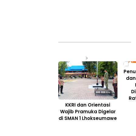
Penu
dan 
D
Ra
KKRI dan Orientasi
Wajib Pramuka Digelar
di SMAN 1 Lhokseumawe