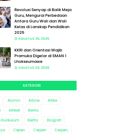
Revolusi Senyap di Balik Meja
Guru, Mengurai Perbedaan
Antara Guru Wali dan Wali
Kelas di Lanskap Pendidikan
2025
AGUSTUS 25, 2025
KKRI dan Orientasi Wajib
Pramuka Digelar di SMAN 1
Lhokseumawe
AGUSTUS 03, 2026
KATEGORI
Alumni
Article
Artike
l
Artikell
Berita
a Kurikulum
Berita.
Biografi
aya
Cepen
Cerpen
Cerpen;