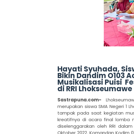
Hayati Syuhada, Si
Bikin Dandim O103 A
Musikalisasi Puisi Fe
di RRI Lhokseumawe
Sastrapuna.com-
Lhokseumawe
merupakan siswa SMA Negeri 1 Lh
tampak pada saat kegiatan musika
kreatifnya di acara final lomba 
diselenggarakan oleh RRI dala
Oktober 2022. Komandan Kodim 0