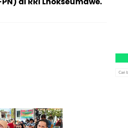
(FPN) di RRI Lhokseumawe.