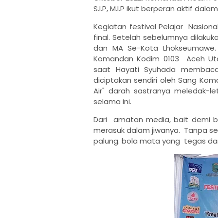
S.I.P, M.I.P
ikut berperan aktif dalam
Kegiatan festival Pelajar Nasion
final. Setelah sebelumnya dilakuk
dan MA Se-Kota Lhokseumawe. S
Komandan Kodim 0103 Aceh Uta
saat Hayati Syuhada membacakan
diciptakan sendiri oleh Sang Ko
Air" darah sastranya meledak-l
selama ini.
Dari amatan media, bait demi ba
merasuk dalam jiwanya. Tanpa sen
palung. bola mata yang tegas da