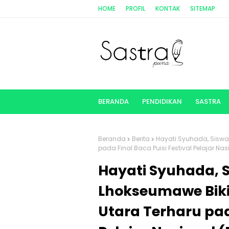
HOME
PROFIL
KONTAK
SITEMAP
BERANDA
PENDIDIKAN
SASTRA
Beranda
Berita
Hayati Syuhada, Siswa
pada Final Baca Puisi Festival Pelajar Na
Hayati Syuhada, S
Lhokseumawe Bik
Utara Terharu pada