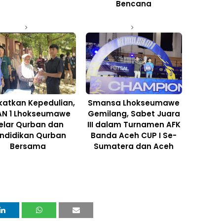
Bencana
katkan Kepedulian,
Smansa Lhokseumawe
N 1 Lhokseumawe
Gemilang, Sabet Juara
elar Qurban dan
III dalam Turnamen AFK
ndidikan Qurban
Banda Aceh CUP I Se-
Bersama
Sumatera dan Aceh