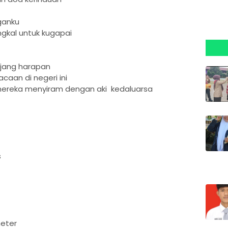
ganku
engkal untuk kugapai
njang harapan
aan di negeri ini
ereka menyiram dengan aki kedaluarsa
s
eter