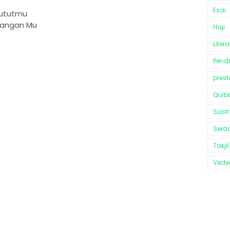
Esai
lututmu
angan Mu
Haji
Litera
Pend
prest
Qurb
Sast
Serd
Takjil
Vedeo