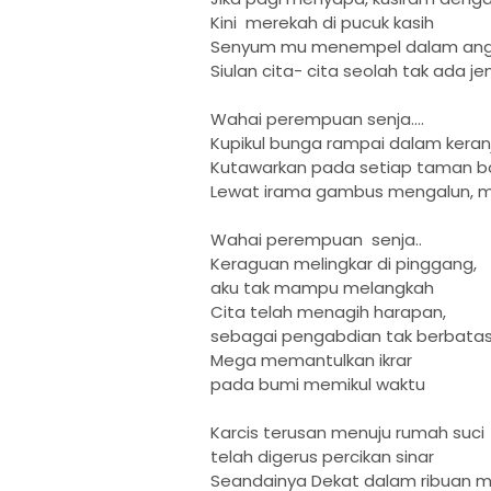
Kini merekah di pucuk kasih
Senyum mu menempel dalam an
Siulan cita- cita seolah tak ada j
Wahai perempuan senja....
Kupikul bunga rampai dalam kera
Kutawarkan pada setiap taman bac
Lewat irama gambus mengalun, m
Wahai perempuan senja..
Keraguan melingkar di pinggang,
aku tak mampu melangkah
Cita telah menagih harapan,
sebagai pengabdian tak berbata
Mega memantulkan ikrar
pada bumi memikul waktu
Karcis terusan menuju rumah suci
telah digerus percikan sinar
Seandainya Dekat dalam ribuan m