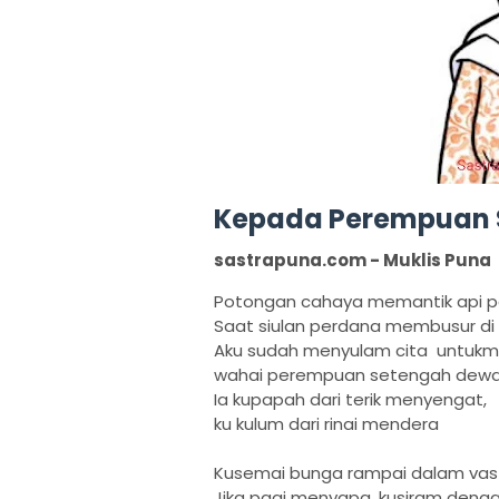
Kepada Perempuan 
sastrapuna.com - Muklis Puna
Potongan cahaya memantik api pa
Saat siulan perdana membusur di b
Aku sudah menyulam cita untukm
wahai perempuan setengah dew
Ia kupapah dari terik menyengat,
ku kulum dari rinai mendera
Kusemai bunga rampai dalam vas 
Jika pagi menyapa, kusiram deng