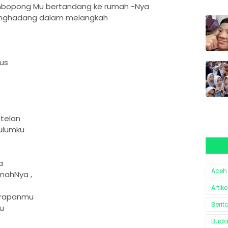
bopong Mu bertandang ke rumah -Nya
 penghadang dalam melangkah
,
us
telan
ulumku
a
Aceh
mahNya ,
Artike
harapanmu
Berit
u
Bud