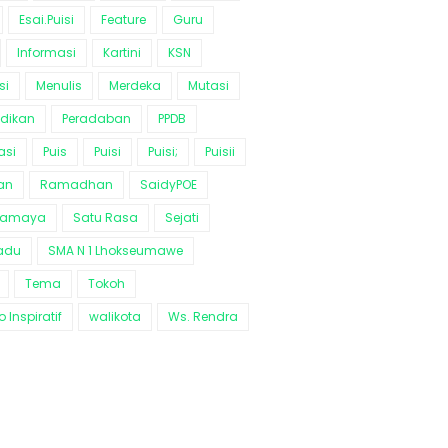
Esai.Puisi
Feature
Guru
Informasi
Kartini
KSN
si
Menulis
Merdeka
Mutasi
idikan
Peradaban
PPDB
asi
Puis
Puisi
Puisi;
Puisii
an
Ramadhan
SaidyPOE
ramaya
Satu Rasa
Sejati
adu
SMA N 1 Lhokseumawe
Tema
Tokoh
 Inspiratif
walikota
Ws. Rendra