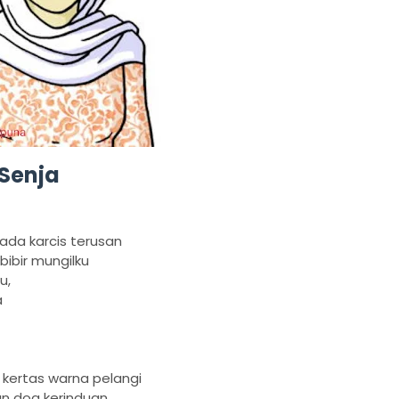
Senja
da karcis terusan
ibir mungilku
u,
a
kertas warna pelangi
an doa kerinduan