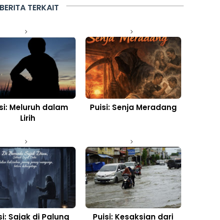
BERITA TERKAIT
si: Meluruh dalam
Puisi: Senja Meradang
Lirih
si: Sajak di Palung
Puisi: Kesaksian dari