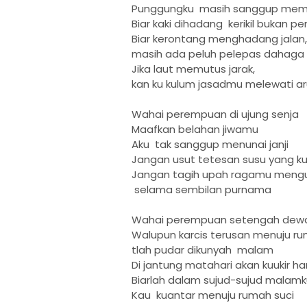
Punggungku masih sanggup mem
Biar kaki dihadang kerikil bukan
Biar kerontang menghadang jalan
masih ada peluh pelepas dahaga
Jika laut memutus jarak,
kan ku kulum jasadmu melewati ar
Wahai perempuan di ujung senja
Maafkan belahan jiwamu
Aku tak sanggup menunai janji
Jangan usut tetesan susu yang ku
Jangan tagih upah ragamu meng
selama sembilan purnama
Wahai perempuan setengah dew
Walupun karcis terusan menuju ru
tlah pudar dikunyah malam
Di jantung matahari akan kuukir 
Biarlah dalam sujud-sujud malamk
Kau kuantar menuju rumah suci