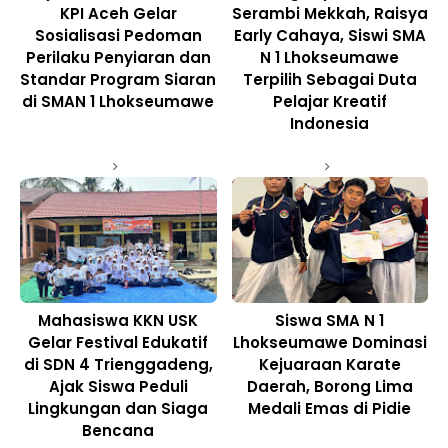
KPI Aceh Gelar
Serambi Mekkah, Raisya
Sosialisasi Pedoman
Early Cahaya, Siswi SMA
Perilaku Penyiaran dan
N 1 Lhokseumawe
Standar Program Siaran
Terpilih Sebagai Duta
di SMAN 1 Lhokseumawe
Pelajar Kreatif
Indonesia
Mahasiswa KKN USK
Siswa SMA N 1
Gelar Festival Edukatif
Lhokseumawe Dominasi
di SDN 4 Trienggadeng,
Kejuaraan Karate
Ajak Siswa Peduli
Daerah, Borong Lima
Lingkungan dan Siaga
Medali Emas di Pidie
Bencana