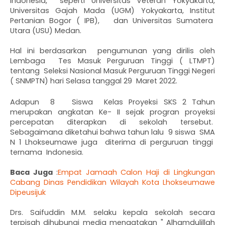
Indonesia,  seperti Universitas Veteran Yokyakarta, 
Universitas Gajah Mada (UGM) Yokyakarta, Institut 
Pertanian Bogor ( IPB),   dan Universitas Sumatera  
Utara (USU) Medan. 
Hal ini berdasarkan  pengumunan yang dirilis oleh 
Lembaga  Tes Masuk Perguruan Tinggi ( LTMPT) 
tentang  Seleksi Nasional Masuk Perguruan Tinggi Negeri 
( SNMPTN) hari Selasa tanggal 29  Maret 2022. 
Adapun  8   Siswa  Kelas Proyeksi SKS 2 Tahun 
merupakan angkatan Ke- II sejak progran proyeksi 
percepatan diterapkan di sekolah tersebut.  
Sebagaimana diketahui bahwa tahun lalu  9 siswa  SMA 
N 1 Lhokseumawe juga  diterima di perguruan tinggi  
ternama  Indonesia. 
Baca Juga 
:
Empat Jamaah Calon Haji di Lingkungan 
Cabang Dinas Pendidikan Wilayah Kota Lhokseumawe 
Dipeusijuk
Drs. Saifuddin M.M. selaku kepala sekolah secara 
terpisah dihubungi media mengatakan " Alhamdulillah 