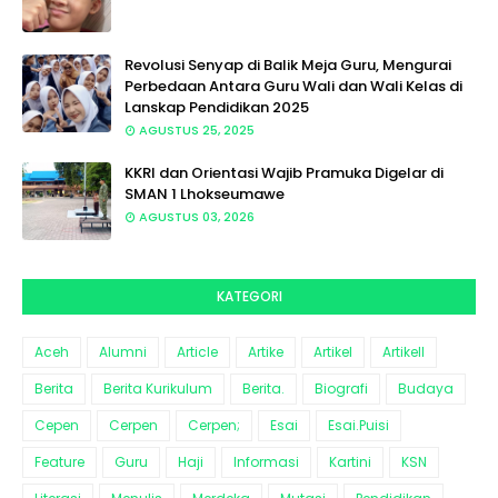
Revolusi Senyap di Balik Meja Guru, Mengurai
Perbedaan Antara Guru Wali dan Wali Kelas di
Lanskap Pendidikan 2025
AGUSTUS 25, 2025
KKRI dan Orientasi Wajib Pramuka Digelar di
SMAN 1 Lhokseumawe
AGUSTUS 03, 2026
KATEGORI
Aceh
Alumni
Article
Artike
Artikel
Artikell
Berita
Berita Kurikulum
Berita.
Biografi
Budaya
Cepen
Cerpen
Cerpen;
Esai
Esai.Puisi
Feature
Guru
Haji
Informasi
Kartini
KSN