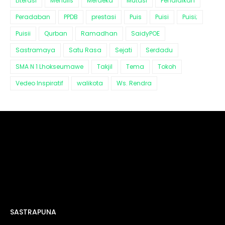
Literasi
Menulis
Merdeka
Mutasi
Pendidikan
Peradaban
PPDB
prestasi
Puis
Puisi
Puisi;
Puisii
Qurban
Ramadhan
SaidyPOE
Sastramaya
Satu Rasa
Sejati
Serdadu
SMA N 1 Lhokseumawe
Takjil
Tema
Tokoh
Vedeo Inspiratif
walikota
Ws. Rendra
SASTRAPUNA