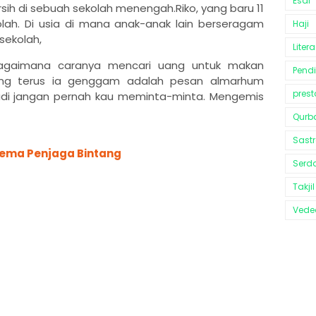
Esai
sih di sebuah sekolah menengah.Riko, yang baru 11
olah. Di usia di mana anak-anak lain berseragam
Haji
sekolah,
Litera
 bagaimana caranya mencari uang untuk makan
Pend
yang terus ia genggam adalah pesan almarhum
prest
jadi jangan pernah kau meminta-minta. Mengemis
Qurb
Sast
lema Penjaga Bintang
Serd
Takjil
Vedeo