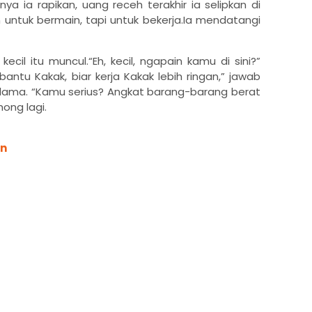
ya ia rapikan, uang receh terakhir ia selipkan di
n untuk bermain, tapi untuk bekerja.Ia mendatangi
ecil itu muncul.“Eh, kecil, ngapain kamu di sini?”
antu Kakak, biar kerja Kakak lebih ringan,” jawab
lama. “Kamu serius? Angkat barang-barang berat
ohong lagi.
an