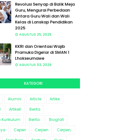
Revolusi Senyap di Balik Meja
Guru, Mengurai Perbedaan
Antara Guru Wali dan Wali
Kelas di Lanskap Pendidikan
2025
AGUSTUS 25, 2025
KKRI dan Orientasi Wajib
Pramuka Digelar di SMAN 1
Lhokseumawe
AGUSTUS 03, 2026
KATEGORI
Alumni
Article
Artike
l
Artikell
Berita
a Kurikulum
Berita.
Biografi
aya
Cepen
Cerpen
Cerpen;