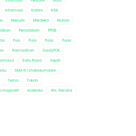
Esai.Puisi
Feature
Guru
Informasi
Kartini
KSN
si
Menulis
Merdeka
Mutasi
idikan
Peradaban
PPDB
asi
Puis
Puisi
Puisi;
Puisii
an
Ramadhan
SaidyPOE
ramaya
Satu Rasa
Sejati
adu
SMA N 1 Lhokseumawe
Tema
Tokoh
 Inspiratif
walikota
Ws. Rendra