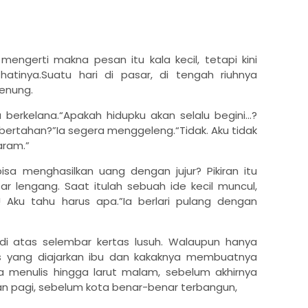
engerti makna pesan itu kala kecil, tetapi kini
hatinya.Suatu hari di pasar, di tengah riuhnya
menung.
berkelana.“Apakah hidupku akan selalu begini...?
 bertahan?”Ia segera menggeleng.“Tidak. Aku tidak
aram.”
sa menghasilkan uang dengan jujur? Pikiran itu
r lengang. Saat itulah sebuah ide kecil muncul,
Aku tahu harus apa.”Ia berlari pulang dengan
 di atas selembar kertas lusuh. Walaupun hanya
ulis yang diajarkan ibu dan kakaknya membuatnya
menulis hingga larut malam, sebelum akhirnya
an pagi, sebelum kota benar-benar terbangun,