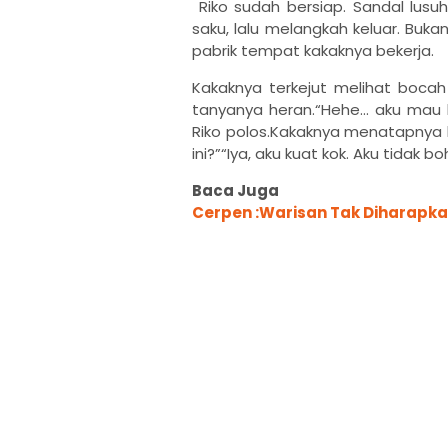
Riko sudah bersiap. Sandal lusuhn
saku, lalu melangkah keluar. Buka
pabrik tempat kakaknya bekerja.
Kakaknya terkejut melihat bocah k
tanyanya heran.“Hehe... aku mau b
Riko polos.Kakaknya menatapnya 
ini?”“Iya, aku kuat kok. Aku tidak b
Baca Juga
Cerpen :Warisan Tak Diharapk