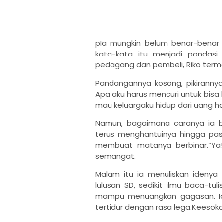
pIa mungkin belum benar-benar m
kata-kata itu menjadi pondasi 
pedagang dan pembeli, Riko ter
Pandangannya kosong, pikirannya 
Apa aku harus mencuri untuk bisa
mau keluargaku hidup dari uang h
Namun, bagaimana caranya ia bi
terus menghantuinya hingga pasa
membuat matanya berbinar.“Ya! 
semangat.
Malam itu ia menuliskan idenya
lulusan SD, sedikit ilmu baca-t
mampu menuangkan gagasan. Ia 
tertidur dengan rasa lega.Keesok