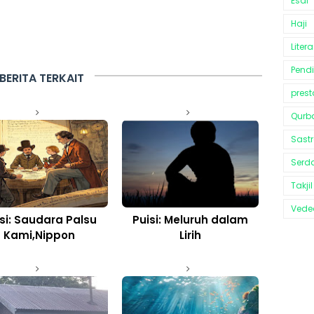
Esai
Haji
Litera
Pend
BERITA TERKAIT
prest
Qurb
Sast
Serd
Takjil
Vedeo
si: Saudara Palsu
Puisi: Meluruh dalam
Kami,Nippon
Lirih