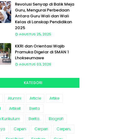
Revolusi Senyap di Balik Meja
Guru, Mengurai Perbedaan
Antara Guru Wali dan Wali
Kelas di Lanskap Pendidikan
2025
AGUSTUS 25, 2025
KKRI dan Orientasi Wajib
Pramuka Digelar di SMAN 1
Lhokseumawe
AGUSTUS 03, 2026
KATEGORI
Alumni
Article
Artike
l
Artikell
Berita
a Kurikulum
Berita.
Biografi
aya
Cepen
Cerpen
Cerpen;