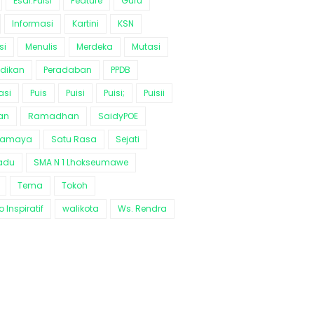
Esai.Puisi
Feature
Guru
Informasi
Kartini
KSN
si
Menulis
Merdeka
Mutasi
idikan
Peradaban
PPDB
asi
Puis
Puisi
Puisi;
Puisii
an
Ramadhan
SaidyPOE
ramaya
Satu Rasa
Sejati
adu
SMA N 1 Lhokseumawe
Tema
Tokoh
 Inspiratif
walikota
Ws. Rendra