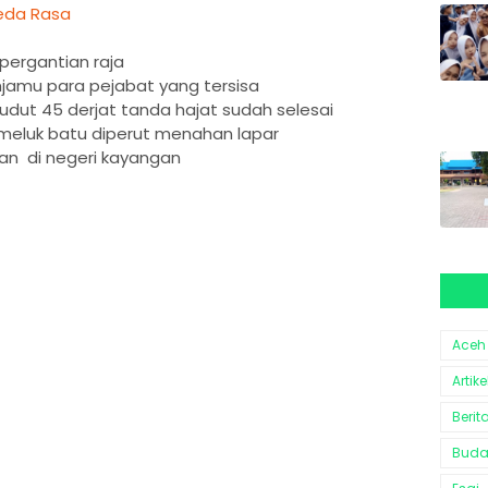
beda Rasa
pergantian raja
amu para pejabat yang tersisa
dut 45 derjat tanda hajat sudah selesai
eluk batu diperut menahan lapar
kan di negeri kayangan
Aceh
Artike
Berit
Bud