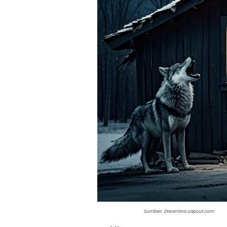
Sumber: D
reamina.capcut.com