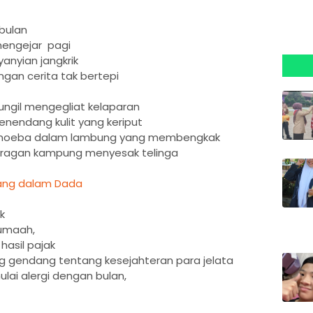
 bulan
mengejar pagi
anyian jangkrik
gan cerita tak bertepi
ngil mengegliat kelaparan
enendang kulit yang keriput
 amoeba dalam lambung yang membengkak
juragan kampung menyesak telinga
ang dalam Dada
rak
 rumaah,
 hasil pajak
g gendang tentang kesejahteran para jelata
lai alergi dengan bulan,