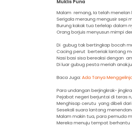
Muklis Puna
Malam remang, Ia telah menelan
Serigala meraung mengusir sepi 
Burung kakak tua terlelap dalam ny
Orang borjuis menyusun mimpi den
Di gubug tak bertingkap bocah mu
Cacing perut berteriak lantang m
Nasi basi sisa bereaksi dengan
Di luar gubug pesta meriah anak.
Baca Juga:
Ada Tanya Menggelinj
Para undangan berjingkrak- jingk
Pejabat negeri berjuntai di teras
Menghisap cerutu yang dibeli dari
Sesekali suara lantang menendan
Malam makin tua, para pemuda mu
Mereka menuju tempat berhantu