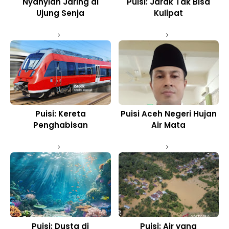
Nyanyian Jaring di
Puisi: Jarak Tak Bisa
Ujung Senja
Kulipat
Puisi: Kereta
Puisi Aceh Negeri Hujan
Penghabisan
Air Mata
Puisi: Dusta di
Puisi: Air yang