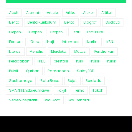
Aceh
Alumni
Article
Artike
Artikel
Artikell
Berita
Berita Kurikulum
Berita.
Biografi
Budaya
Cepen
Cerpen
Cerpen;
Esai
Esai.Puisi
Feature
Guru
Haji
Informasi
Kartini
KSN
Literasi
Menulis
Merdeka
Mutasi
Pendidikan
Peradaban
PPDB
prestasi
Puis
Puisi
Puisi;
Puisii
Qurban
Ramadhan
SaidyPOE
Sastramaya
Satu Rasa
Sejati
Serdadu
SMA N 1 Lhokseumawe
Takjil
Tema
Tokoh
Vedeo Inspiratif
walikota
Ws. Rendra