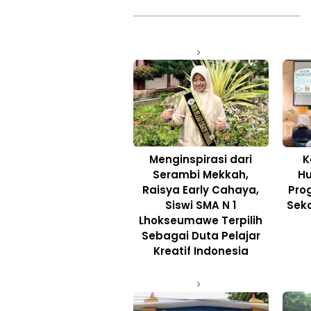
Menginspirasi dari
K
Serambi Mekkah,
H
Raisya Early Cahaya,
Pro
Siswi SMA N 1
Seko
Lhokseumawe Terpilih
Sebagai Duta Pelajar
Kreatif Indonesia