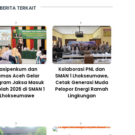
BERITA TERKAIT
asipenkum dan
Kolaborasi PNL dan
umas Aceh Gelar
SMAN 1 Lhokseumawe,
gram Jaksa Masuk
Cetak Generasi Muda
lah 2026 di SMAN 1
Pelopor Energi Ramah
Lhokseumawe
Lingkungan