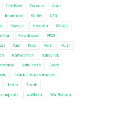
Esai.Puisi
Feature
Guru
Informasi
Kartini
KSN
si
Menulis
Merdeka
Mutasi
idikan
Peradaban
PPDB
asi
Puis
Puisi
Puisi;
Puisii
an
Ramadhan
SaidyPOE
ramaya
Satu Rasa
Sejati
adu
SMA N 1 Lhokseumawe
Tema
Tokoh
 Inspiratif
walikota
Ws. Rendra