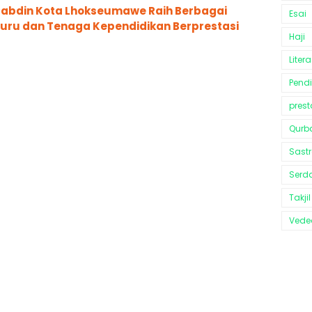
Cabdin Kota Lhokseumawe Raih Berbagai
Esai
ru dan Tenaga Kependidikan Berprestasi
Haji
Litera
Pend
prest
Qurb
Sast
Serd
Takjil
Vedeo