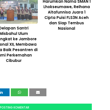
Harumkan Nama SMAN 1
Lhokseumawe, Reihana
Altafunnisa Juara 1
Cipta Puisi FLS3N Aceh
dan Siap Tembus
Delapan Santri
Nasional
Misbahul Ulum
angkat ke Jambore
onal XII, Membawa
 Baik Pesantren di
umi Perkemahan
Cibubur
POSTING KOMENTAR