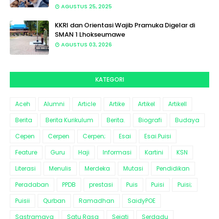
AGUSTUS 25, 2025
KKRI dan Orientasi Wajib Pramuka Digelar di
SMAN 1 Lhokseumawe
AGUSTUS 03, 2026
KATEGORI
Aceh
Alumni
Article
Artike
Artikel
Artikell
Berita
Berita Kurikulum
Berita.
Biografi
Budaya
Cepen
Cerpen
Cerpen;
Esai
Esai.Puisi
Feature
Guru
Haji
Informasi
Kartini
KSN
Literasi
Menulis
Merdeka
Mutasi
Pendidikan
Peradaban
PPDB
prestasi
Puis
Puisi
Puisi;
Puisii
Qurban
Ramadhan
SaidyPOE
Sastramaya
Satu Rasa
Sejati
Serdadu