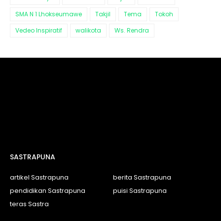
SMA N 1 Lhokseumawe
Takjil
Tema
Tokoh
Vedeo Inspiratif
walikota
Ws. Rendra
SASTRAPUNA
artikel Sastrapuna
berita Sastrapuna
pendidikan Sastrapuna
puisi Sastrapuna
teras Sastra