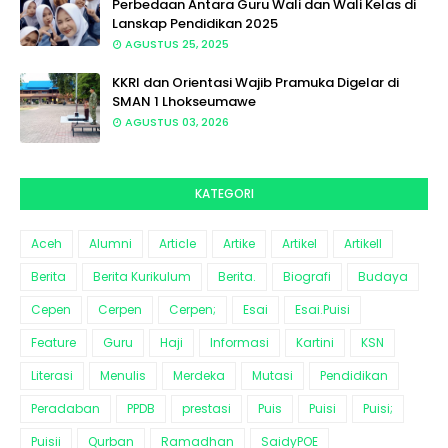
Perbedaan Antara Guru Wali dan Wali Kelas di
Lanskap Pendidikan 2025
AGUSTUS 25, 2025
KKRI dan Orientasi Wajib Pramuka Digelar di
SMAN 1 Lhokseumawe
AGUSTUS 03, 2026
KATEGORI
Aceh
Alumni
Article
Artike
Artikel
Artikell
Berita
Berita Kurikulum
Berita.
Biografi
Budaya
Cepen
Cerpen
Cerpen;
Esai
Esai.Puisi
Feature
Guru
Haji
Informasi
Kartini
KSN
Literasi
Menulis
Merdeka
Mutasi
Pendidikan
Peradaban
PPDB
prestasi
Puis
Puisi
Puisi;
Puisii
Qurban
Ramadhan
SaidyPOE