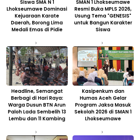
Siswa SMA N 1
SMAN 1 Lhokseumawe
Lhokseumawe Dominasi
Resmi Buka MPLS 2026,
Kejuaraan Karate
Usung Tema "GENESIS"
Daerah, Borong Lima
untuk Bangun Karakter
Medali Emas di Pidie
Siswa
Headline, Semangat
Kasipenkum dan
Berbagi di Hari Raya:
Humas Aceh Gelar
Warga Dusun BTN Arun
Program Jaksa Masuk
Paloh Lada Sembelih 13
Sekolah 2026 di SMAN 1
Lembu dan 11 Kambing
Lhokseumawe