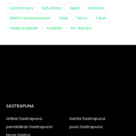
Sastramaya
Satu Rasa
Sejati
Serdadu
SMA N 1 Lhokseumawe
Takjil
Tema
Tokoh
Vedeo Inspiratif
walikota
Ws. Rendra
SASTRAPUNA
artikel Sastrapuna
berita Sastrapuna
pendidikan Sastrapuna
puisi Sastrapuna
teras Sastra