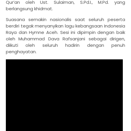
Qur’an oleh Ust. Sulaiman, S.Pd.I., M.Pd. yang
berlangsung khidmat.
Suasana semakin nasionalis saat seluruh peserta
berdiri tegak menyanyikan lagu kebangsaan Indonesia
Raya dan Hymne Aceh. Sesi ini dipimpin dengan baik
oleh Muhammad Dava Rafsanjani sebagai dirigen,
diikuti oleh seluruh hadirin dengan penuh
penghayatan.