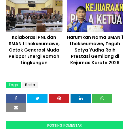
Kolaborasi PNL dan
Harumkan Nama SMAN 1
SMAN 1 Lhokseumawe,
Lhokseumawe, Teguh
Cetak Generasi Muda
Setya Yudha Raih
Pelopor Energi Ramah
Prestasi Gemilang di
Lingkungan
Kejurnas Karate 2026
Tags
Berita
POSTING KOMENTAR