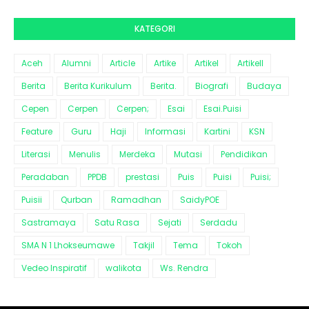
KATEGORI
Aceh
Alumni
Article
Artike
Artikel
Artikell
Berita
Berita Kurikulum
Berita.
Biografi
Budaya
Cepen
Cerpen
Cerpen;
Esai
Esai.Puisi
Feature
Guru
Haji
Informasi
Kartini
KSN
Literasi
Menulis
Merdeka
Mutasi
Pendidikan
Peradaban
PPDB
prestasi
Puis
Puisi
Puisi;
Puisii
Qurban
Ramadhan
SaidyPOE
Sastramaya
Satu Rasa
Sejati
Serdadu
SMA N 1 Lhokseumawe
Takjil
Tema
Tokoh
Vedeo Inspiratif
walikota
Ws. Rendra