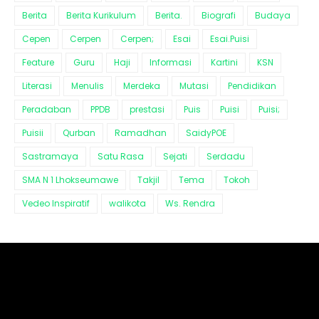
Berita
Berita Kurikulum
Berita.
Biografi
Budaya
Cepen
Cerpen
Cerpen;
Esai
Esai.Puisi
Feature
Guru
Haji
Informasi
Kartini
KSN
Literasi
Menulis
Merdeka
Mutasi
Pendidikan
Peradaban
PPDB
prestasi
Puis
Puisi
Puisi;
Puisii
Qurban
Ramadhan
SaidyPOE
Sastramaya
Satu Rasa
Sejati
Serdadu
SMA N 1 Lhokseumawe
Takjil
Tema
Tokoh
Vedeo Inspiratif
walikota
Ws. Rendra