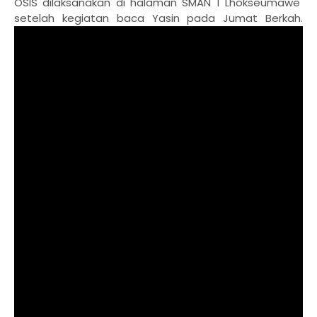
OSIS dilaksanakan di halaman SMAN 1 Lhokseumawe
setelah kegiatan baca Yasin pada Jumat Berkah.