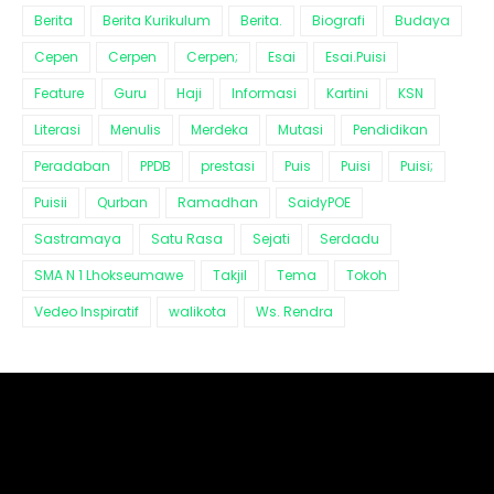
Berita
Berita Kurikulum
Berita.
Biografi
Budaya
Cepen
Cerpen
Cerpen;
Esai
Esai.Puisi
Feature
Guru
Haji
Informasi
Kartini
KSN
Literasi
Menulis
Merdeka
Mutasi
Pendidikan
Peradaban
PPDB
prestasi
Puis
Puisi
Puisi;
Puisii
Qurban
Ramadhan
SaidyPOE
Sastramaya
Satu Rasa
Sejati
Serdadu
SMA N 1 Lhokseumawe
Takjil
Tema
Tokoh
Vedeo Inspiratif
walikota
Ws. Rendra