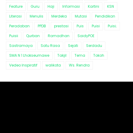
Feature
Guru
Haji
Informasi
Kartini
KSN
Literasi
Menulis
Merdeka
Mutasi
Pendidikan
Peradaban
PPDB
prestasi
Puis
Puisi
Puisi;
Puisii
Qurban
Ramadhan
SaidyPOE
Sastramaya
Satu Rasa
Sejati
Serdadu
SMA N 1 Lhokseumawe
Takjil
Tema
Tokoh
Vedeo Inspiratif
walikota
Ws. Rendra