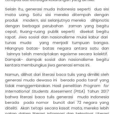
Selain itu, generasi muda Indonesia seperti
dua sisi
mata uang. Satu sisi mereka ditempah dengan
produk
modern
, sisi selanjutnya mereka
dihipnotis
dengan berbagai perubahan
zaman yang begitu
cepat. Ruang-ruang publik seperti
disekat begitu
rapat. Jiwa sosial dan nasionalisme mulai kabur dari
tunas muda
yang menjadi tumpuan bangsa.
Hilangnya batas- batas negara antara satu dan
lainnya telah menciptakan egoisme secara kolektif.
Dampak- dampak sosial dan nasionalisme begitu
kentara membungkus jiwa generasi emas ini.
Namun, dilihat dari literasi baca tulis yang dimiliki oleh
generasi muda dewasa ini
berada pada taraf yang
tidak menggembirakan. Hasil penelitian
Program
for
International Students Asesement (PISA
) Tahun 2017
bahwa literasi baca tulis generasi
muda Indonesia
berada
pada nomor
buncit dari 72 negara yang
diteliti.
Akan tetapi secara kasat mata, mereka lebih
cakap dalam literasi informasi dan teknologi. Literasi