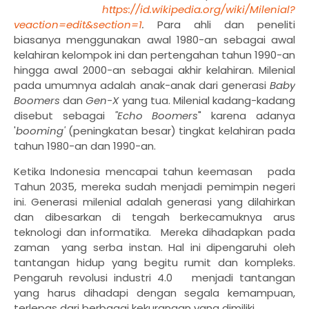
https://id.wikipedia.org/wiki/Milenial?
veaction=edit&section=1
.
Para ahli dan peneliti
biasanya menggunakan awal 1980-an sebagai awal
kelahiran kelompok ini dan pertengahan tahun 1990-an
hingga awal 2000-an sebagai akhir kelahiran. Milenial
pada umumnya adalah anak-anak dari generasi
Baby
Boomers
dan
Gen-X
yang tua. Milenial kadang-kadang
disebut sebagai
"Echo Boomers
" karena adanya
'
booming'
(peningkatan besar) tingkat kelahiran pada
tahun 1980-an dan 1990-an.
Ketika Indonesia mencapai tahun keemasan
pada
Tahun 2035, mereka sudah menjadi pemimpin negeri
ini. Generasi milenial adalah generasi yang dilahirkan
dan dibesarkan di tengah berkecamuknya arus
teknologi dan informatika.
Mereka dihadapkan pada
zaman
yang serba instan. Hal ini dipengaruhi oleh
tantangan hidup yang begitu rumit dan kompleks.
Pengaruh revolusi industri 4.0
menjadi tantangan
yang harus dihadapi dengan segala kemampuan,
terlepas dari berbagai kekurangan yang dimiliki.