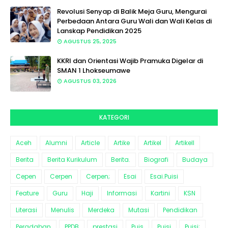
Revolusi Senyap di Balik Meja Guru, Mengurai
Perbedaan Antara Guru Wali dan Wali Kelas di
Lanskap Pendidikan 2025
AGUSTUS 25, 2025
KKRI dan Orientasi Wajib Pramuka Digelar di
SMAN 1 Lhokseumawe
AGUSTUS 03, 2026
KATEGORI
Aceh
Alumni
Article
Artike
Artikel
Artikell
Berita
Berita Kurikulum
Berita.
Biografi
Budaya
Cepen
Cerpen
Cerpen;
Esai
Esai.Puisi
Feature
Guru
Haji
Informasi
Kartini
KSN
Literasi
Menulis
Merdeka
Mutasi
Pendidikan
Peradaban
PPDB
prestasi
Puis
Puisi
Puisi;