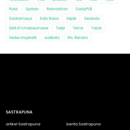
Puisii
Qurban
Ramadhan
SaidyPOE
Sastramaya
Satu Rasa
Sejati
Serdadu
SMA N 1 Lhokseumawe
Takjil
Tema
Tokoh
Vedeo Inspiratif
walikota
Ws. Rendra
SASTRAPUNA
artikel Sastrapuna
berita Sastrapuna