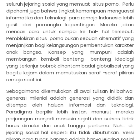
seluruh jejaring sosial yang memuat
situs porno.
Perlu
dipahami juga bahwa tingkat kemampuan menguasai
informatika dan teknologi
para remaja Indonesia lebih
gesit dari pemangku kepentingan. Mereka ,akan
mencari cara untuk sampai ke hal- hal tersebut.
Pemblokiran situs
porno bukan sebuah alternatif yang
menjanjikan bagi kelangsungan pembentukan karakter
anak bangsa. Konsep yang mumpuni adalah
membangun kembali benteng- benteng ideologi
yang terlanjur bobrok dihantam badai globalisasi yang
begitu kejam dalam memutuskan saraf -saraf pikiran
remaja saat ini.
Sebagaimana dikemukakan di awal tulisan ini bahwa
generasi milenial adalah generasi yang dididik dan
ditempa oleh haluan informasi dan teknologi.
Paradigma berpikir lebih instan, menurut mereka
perjuangan menjadi manusia sejati dan sukses tidak
harus dimulai dari anak tangga pertama. Nah... di
jejaring sosial hal seperti itu tidak dibutuhkan. Versi
pikiran para tunas bangsa adalah hanya jejaring sosial