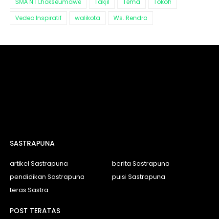
SMA N 1 Lhokseumawe
Takjil
Tema
Tokoh
Vedeo Inspiratif
walikota
Ws. Rendra
SASTRAPUNA
artikel Sastrapuna
berita Sastrapuna
pendidikan Sastrapuna
puisi Sastrapuna
teras Sastra
POST TERATAS