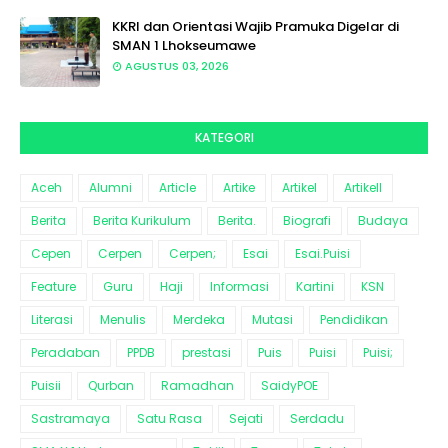
KKRI dan Orientasi Wajib Pramuka Digelar di
SMAN 1 Lhokseumawe
AGUSTUS 03, 2026
KATEGORI
Aceh
Alumni
Article
Artike
Artikel
Artikell
Berita
Berita Kurikulum
Berita.
Biografi
Budaya
Cepen
Cerpen
Cerpen;
Esai
Esai.Puisi
Feature
Guru
Haji
Informasi
Kartini
KSN
Literasi
Menulis
Merdeka
Mutasi
Pendidikan
Peradaban
PPDB
prestasi
Puis
Puisi
Puisi;
Puisii
Qurban
Ramadhan
SaidyPOE
Sastramaya
Satu Rasa
Sejati
Serdadu