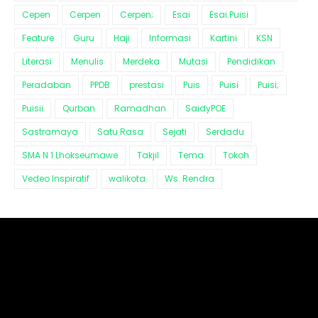
Cepen
Cerpen
Cerpen;
Esai
Esai.Puisi
Feature
Guru
Haji
Informasi
Kartini
KSN
Literasi
Menulis
Merdeka
Mutasi
Pendidikan
Peradaban
PPDB
prestasi
Puis
Puisi
Puisi;
Puisii
Qurban
Ramadhan
SaidyPOE
Sastramaya
Satu Rasa
Sejati
Serdadu
SMA N 1 Lhokseumawe
Takjil
Tema
Tokoh
Vedeo Inspiratif
walikota
Ws. Rendra