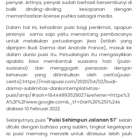
penyair. Artinya, penyair sudah berhasil bersembunyi di
balik dinding-dinding kesopanan dengan
memanfaatkan license puitika sebagai media.
Dalam hal ini, kehadiran puisi bagi penikmat, apapun
jenisnya sama saja yaitu menantang pembacanya
untuk melakukan petualangan jiwa (istilah yang
dipinjam Budi Darma dari Anatole France), masuk ke
dalam dunia puisi itu. Petualangan itu mengasyikkan
apabila bisa membentuk suasana hati (puisi-
suasana) dan menggugah perasaan dengan
keharuan yang ditimbulkan oleh cerita(puisi-
cerita).https://matapuisi.com/2020/04/02/budi-
darma-sublimitas-dankontemplativitas-
puisi/amp/#aoh=16444993529027&referrer=https%3
A%2F%2Fwww.google.com&_tf=Dari%20%251%24s
diakses 10 Februari 2022.
Selanjutnya, puisi
"Puisi Sehimpun Jalanan 57
" selain
ditulis dengan bahasa yang sublim, tingkat kegelapan
isi puisi memang menarik untuk ditelusur lebih jauh