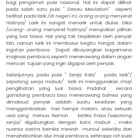
bagi pengamat puisi nasional. Hal ini dapat dilihat
pada salah satu puisi "
Desau Meulaboh"
seperti
terlihat pada larik
/di negeri ini, orang orang menyeret
Hatinya/
Larik ini sangat menarik untuk diulas. Diksi
/
orang- orang menyeret hatinya/
merupakan pilihan
yang luar biasa. Hal yang tak terpikirkan oleh penyair
lain, namun larik ini membusur begitu hangat dalam
ingatan pembaca. Dapat dibayangkan bagaimana
imajinasi pembaca seperti menerawang dalam angan
mencari tujuan yang ingin digapai oleh penyair.
Selanjutnya, pada puisi " Senja Kala" pada larik"/
sepotong senja mabuk/
larik ini menggunakan
imaji
penglihatan yang luar biasa. Padahal secara
gamblang pembaca bisa menerawang bahwa yang
dimaksud penyair adalah suatu keadaan yang
menggambarkan hari hampir malam, atau sebuah
usia yang menua. Namun ketika frasa /s
epotong
senja/
digabungkan dengan kata
mabuk
, maka
nuansa sastra bernilai mewah muncul seketika dan
menghebohkan alur imaji pembaca, sehingga roh puisi