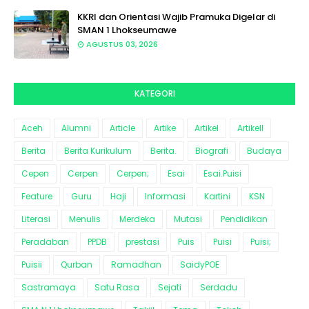
KKRI dan Orientasi Wajib Pramuka Digelar di
SMAN 1 Lhokseumawe
AGUSTUS 03, 2026
KATEGORI
Aceh
Alumni
Article
Artike
Artikel
Artikell
Berita
Berita Kurikulum
Berita.
Biografi
Budaya
Cepen
Cerpen
Cerpen;
Esai
Esai.Puisi
Feature
Guru
Haji
Informasi
Kartini
KSN
Literasi
Menulis
Merdeka
Mutasi
Pendidikan
Peradaban
PPDB
prestasi
Puis
Puisi
Puisi;
Puisii
Qurban
Ramadhan
SaidyPOE
Sastramaya
Satu Rasa
Sejati
Serdadu