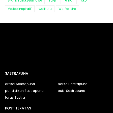
SMA N 1 Lhokseumawe
Takjil
Tema
Tokoh
Vedeo Inspiratif
walikota
Ws. Rendra
SASTRAPUNA
artikel Sastrapuna
berita Sastrapuna
pendidikan Sastrapuna
puisi Sastrapuna
teras Sastra
POST TERATAS