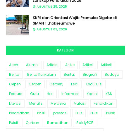
Lanskap Pendidikan 2025
AGUSTUS 25, 2025
KKRI dan Orientasi Wajib Pramuka Digelar di
SMAN 1 Lhokseumawe
AGUSTUS 03, 2026
KATEGORI
Aceh
Alumni
Article
Artike
Artikel
Artikell
Berita
Berita Kurikulum
Berita.
Biografi
Budaya
Cepen
Cerpen
Cerpen;
Esai
Esai.Puisi
Feature
Guru
Haji
Informasi
Kartini
KSN
Literasi
Menulis
Merdeka
Mutasi
Pendidikan
Peradaban
PPDB
prestasi
Puis
Puisi
Puisi;
Puisii
Qurban
Ramadhan
SaidyPOE